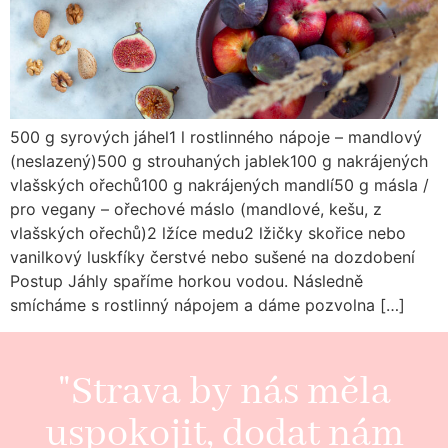
500 g syrových jáhel1 l rostlinného nápoje – mandlový
(neslazený)500 g strouhaných jablek100 g nakrájených
vlašských ořechů100 g nakrájených mandlí50 g másla /
pro vegany – ořechové máslo (mandlové, kešu, z
vlašských ořechů)2 lžíce medu2 lžičky skořice nebo
vanilkový luskfíky čerstvé nebo sušené na dozdobení
Postup Jáhly spaříme horkou vodou. Následně
smícháme s rostlinný nápojem a dáme pozvolna […]
"Strava by nás měla
uspokojit, dodat nám