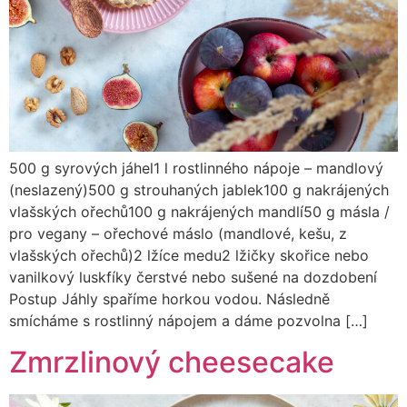
500 g syrových jáhel1 l rostlinného nápoje – mandlový
(neslazený)500 g strouhaných jablek100 g nakrájených
vlašských ořechů100 g nakrájených mandlí50 g másla /
pro vegany – ořechové máslo (mandlové, kešu, z
vlašských ořechů)2 lžíce medu2 lžičky skořice nebo
vanilkový luskfíky čerstvé nebo sušené na dozdobení
Postup Jáhly spaříme horkou vodou. Následně
smícháme s rostlinný nápojem a dáme pozvolna […]
Zmrzlinový cheesecake